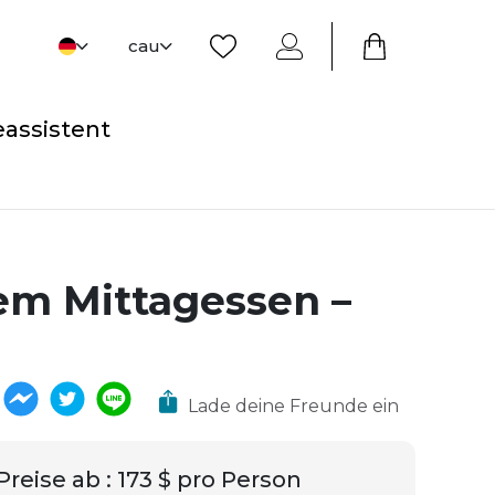
cau
eassistent
em Mittagessen –
Lade deine Freunde ein
Preise ab
:
173 $ pro Person