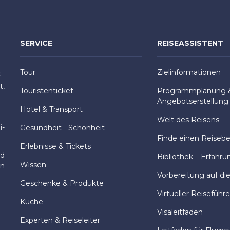
SERVICE
REISEASSISTENT
Tour
Zielinformationen
:
t,
Touristenticket
Programmplanung 
Angebotserstellung
Hotel & Transport
Welt des Reisens
i-
Gesundheit - Schönheit
Finde einen Reisebeg
Erlebnisse & Tickets
nd
Bibliothek – Erfahru
Wissen
en
Vorbereitung auf di
Geschenke & Produkte
Virtueller Reiseführe
Küche
Visaleitfaden
Experten & Reiseleiter