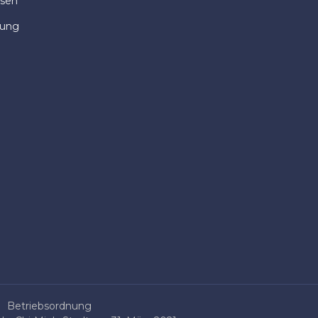
isen
dung
Betriebsordnung