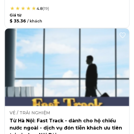
0:30
4.8
(
19
)
Die Preise beginnen bei
35,36 €
/
gast
TICKETS / ERLEBNISSE
Von Hanoi: Fast Track – für Inhaber