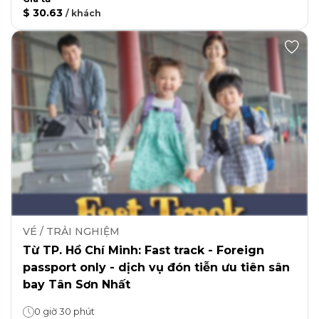
30,63 €
/
gast
TICKETS / ERLEBNISSE
Von Ho-Chi-Minh-Stadt: Schnellservice – Nur
für ausländische Reisepässe – Priorisierter
Flughafentransfer am Flughafen Tan Son
Nhat.