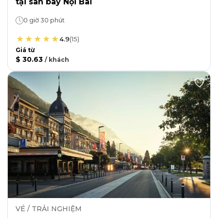
ausländischer Pässe – bevorzugter
Flughafentransfer am Flughafen Noi Bai.
0:30
4.9
(
15
)
Die Preise beginnen bei
30,63 €
/
gast