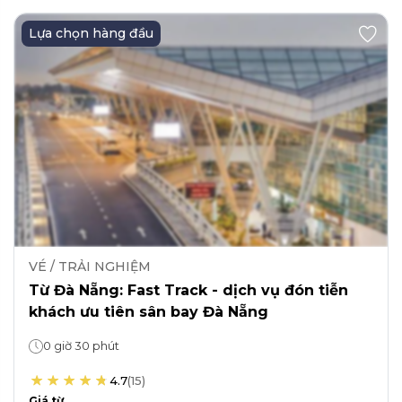
Beste Wahl
TICKETS / ERLEBNISSE
Von Da Nang: Fast Track – bevorzugter
Flughafentransfer am Flughafen Da Nang.
0:30
4.7
(
15
)
Die Preise beginnen bei