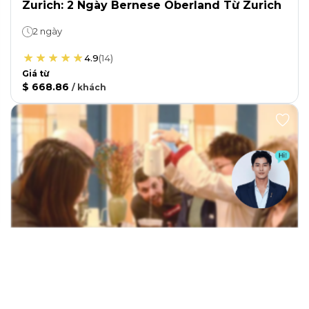
TICKETS / ERLEBNISSE
Zürich: 2 Tage im Berner Oberland ab
Zürich
2 Tage
4.9
(
14
)
Die Preise beginnen bei
668,86 €
/
gast