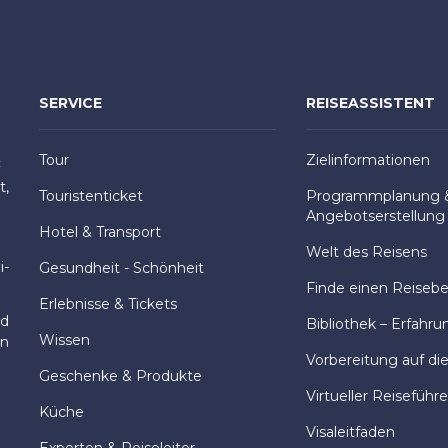
SERVICE
REISEASSISTENT
Tour
Zielinformationen
:
t,
Touristenticket
Programmplanung 
Angebotserstellung
Hotel & Transport
Welt des Reisens
i-
Gesundheit - Schönheit
Finde einen Reisebeg
Erlebnisse & Tickets
nd
Bibliothek – Erfahru
Wissen
en
Vorbereitung auf di
Geschenke & Produkte
Virtueller Reiseführe
Küche
Visaleitfaden