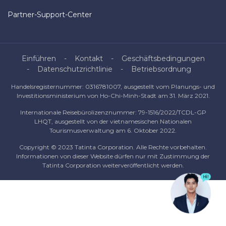
Partner-Support-Center
Einführen
Kontakt
Geschäftsbedingungen
Datenschutzrichtlinie
Betriebsordnung
Handelsregisternummer: 0316781007, ausgestellt vom Planungs- und
Investitionsministerium von Ho-Chi-Minh-Stadt am 31. März 2021.
Internationale Reisebürolizenznummer: 79-1516/2022/TCDL-GP
LHQT, ausgestellt von der vietnamesischen Nationalen
Tourismusverwaltung am 6. Oktober 2022.
Copyright © 2023 Tatinta Corporation. Alle Rechte vorbehalten.
Informationen von dieser Website dürfen nur mit Zustimmung der
Tatinta Corporation weiterveröffentlicht werden.