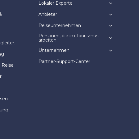
Lokaler Experte
&
Anbieter
Reiseunternehmen
Personen, die im Tourismus
arbeiten
leiter.
Unternehmen
ng
Partner-Support-Center
e Reise
r
isen
dung