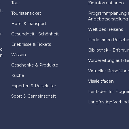
Tour
Zielinformationen
:
t,
Touristenticket
Programmplanung 
Angebotserstellung
Hotel & Transport
Welt des Reisens
i-
Gesundheit - Schönheit
Finde einen Reisebeg
Erlebnisse & Tickets
nd
Bibliothek – Erfahru
Wissen
en
Vorbereitung auf di
Geschenke & Produkte
Virtueller Reiseführe
Küche
Visaleitfaden
Experten & Reiseleiter
Leitfaden für Flugre
Sport & Gemeinschaft
Langfristige Verbin