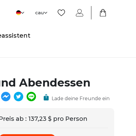
cau
eassistent
und Abendessen
Lade deine Freunde ein
Preis ab
:
137,23 $ pro Person