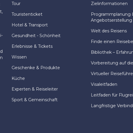
Tour
Zielinformationen
:
t,
Touristenticket
Programmplanung 
Angebotserstellung
Hotel & Transport
Welt des Reisens
i-
Gesundheit - Schönheit
Finde einen Reisebeg
Erlebnisse & Tickets
nd
Bibliothek – Erfahru
Wissen
en
Vorbereitung auf di
Geschenke & Produkte
Virtueller Reiseführe
Küche
Visaleitfaden
Experten & Reiseleiter
Leitfaden für Flugre
Sport & Gemeinschaft
Langfristige Verbin