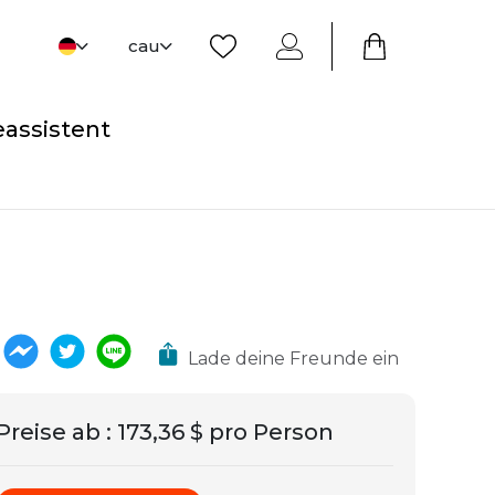
cau
eassistent
Lade deine Freunde ein
Preise ab
:
173,36 $ pro Person