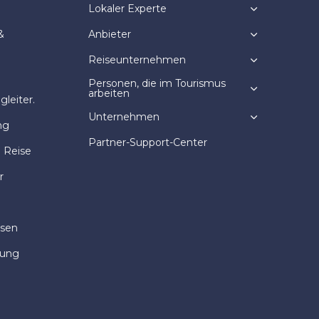
Lokaler Experte
&
Anbieter
Reiseunternehmen
Personen, die im Tourismus
arbeiten
leiter.
Unternehmen
ng
Partner-Support-Center
e Reise
r
isen
dung