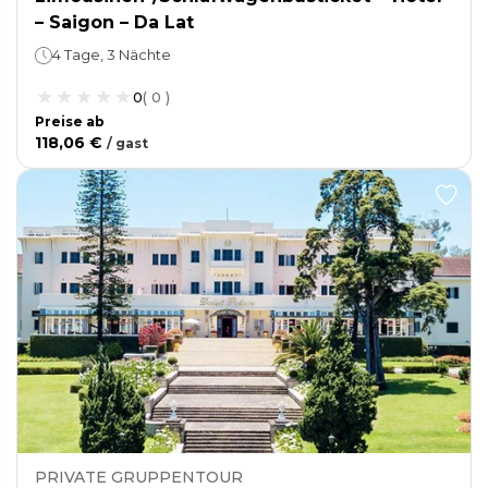
– Saigon – Da Lat
4 Tage, 3 Nächte
0
(
0
)
Preise ab
118,06 €
/
gast
PRIVATE GRUPPENTOUR