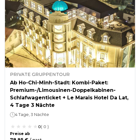
PRIVATE GRUPPENTOUR
Ab Ho-Chi-Minh-Stadt: Kombi-Paket:
Premium-/Limousinen-Doppelkabinen-
Schlafwagenticket + Le Marais Hotel Da Lat,
4 Tage 3 Nächte
4 Tage, 3 Nächte
0
(
0
)
Preise ab
78,95 €
/
gast