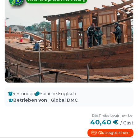
4 Stunden
Sprache
:
Englisch
Betrieben von
:
Global DMC
Die Preise beginnen bei
40,40 €
/
Gast
Glücksgutschein