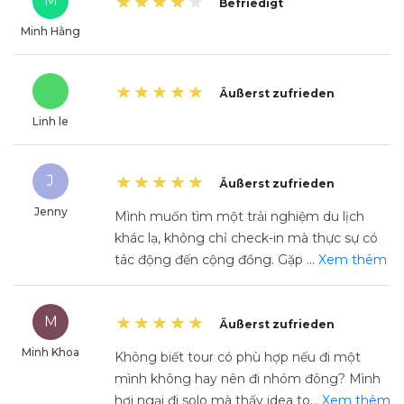
M
Befriedigt
Minh Hằng
Äußerst zufrieden
Linh le
J
Äußerst zufrieden
Jenny
Mình muốn tìm một trải nghiệm du lịch
khác lạ, không chỉ check-in mà thực sự có
tác động đến cộng đồng. Gặp
...
Xem thêm
M
Äußerst zufrieden
Minh Khoa
Không biết tour có phù hợp nếu đi một
mình không hay nên đi nhóm đông? Mình
hơi ngại đi solo mà thấy idea to
...
Xem thêm