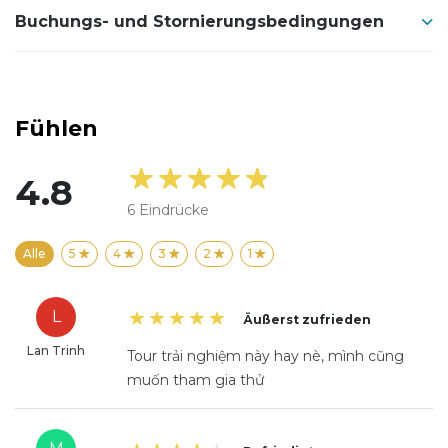
Buchungs- und Stornierungsbedingungen
Fühlen
4.8
6
Eindrücke
Alle
5
4
3
2
1
L
Äußerst zufrieden
Lan Trinh
Tour trải nghiệm này hay nè, mình cũng
muốn tham gia thử