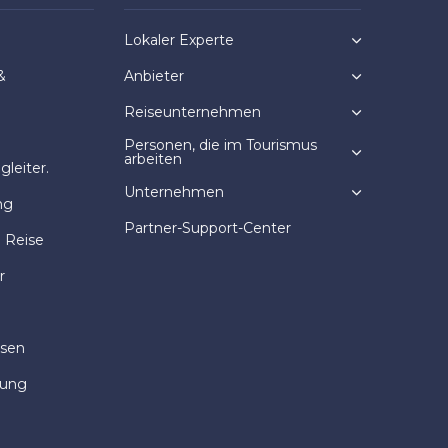
Lokaler Experte
&
Anbieter
Reiseunternehmen
Personen, die im Tourismus
arbeiten
leiter.
Unternehmen
ng
Partner-Support-Center
e Reise
r
isen
dung