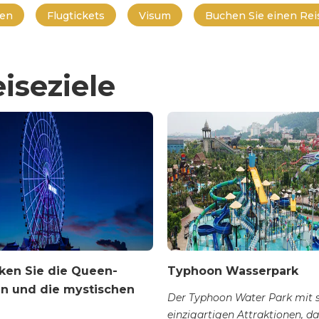
en
Flugtickets
Visum
Buchen Sie einen Reis
iseziele
ken Sie die Queen-
Typhoon Wasserpark
hn und die mystischen
Der Typhoon Water Park mit 
einzigartigen Attraktionen, d