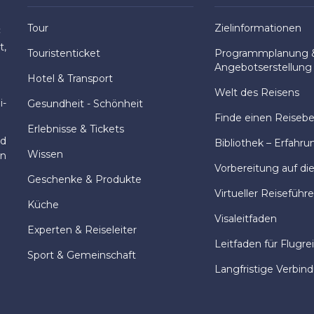
Tour
Zielinformationen
:
t,
Touristenticket
Programmplanung 
Angebotserstellung
Hotel & Transport
Welt des Reisens
i-
Gesundheit - Schönheit
Finde einen Reisebeg
Erlebnisse & Tickets
nd
Bibliothek – Erfahru
Wissen
en
Vorbereitung auf di
Geschenke & Produkte
Virtueller Reiseführe
Küche
Visaleitfaden
Experten & Reiseleiter
Leitfaden für Flugre
Sport & Gemeinschaft
Langfristige Verbin