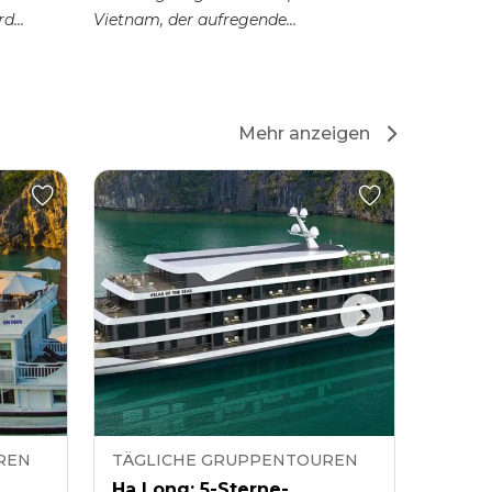
d...
Vietnam, der aufregende
Freizeitm
Fahrgeschäfte vereint...
Mehr anzeigen
REN
TÄGLICHE GRUPPENTOUREN
TÄGL
Ha Long: 5-Sterne-
Ha Lo