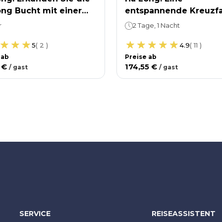
ng Bucht mit einer
entspannende Kreuzfa
iösen Kreuzfahrt von
auf einer 5-Sterne-Yac
r
2 Tage, 1 Nacht
val.
zur Erkundung der La
5
(
2
)
4.9
(
11
)
Bucht und der Quan-Y
 ab
Preise ab
Höhle.
 €
174,55 €
/
gast
/
gast
SERVICE
REISEASSISTENT