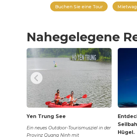
Buchen Sie eine Tour
Mietwag
Nahegelegene Re
Yen Trung See
Entdec
Seilba
nh danh
Ein neues Outdoor-Tourismusziel in der
Hügel.
ảng Ninh,
Provinz Quang Ninh mit