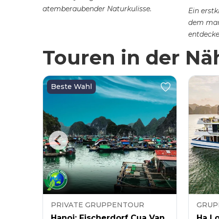
 cùng...
atemberaubender Naturkulisse.
Ein erst
dem man
entdecke
aus jede
Touren in der Nä
kann.
Beste Wahl
PRIVATE GRUPPENTOUR
GRUP
Hanoi: Fischerdorf Cua Van
Ha Lo