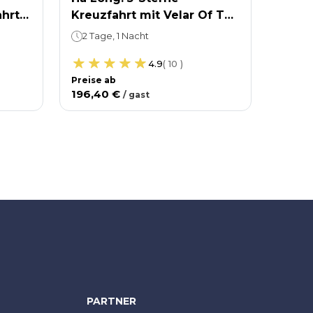
hrt
Kreuzfahrt mit Velar Of The
Ha Lo
ht
Sea, Lan-Ha-Bucht, Ha Long
Stern
2 Tage, 1 Nacht
7 Uh
n-Ha-
Leona
4.9
(
10
)
-
Preise ab
Preise
196,40 €
83,78
/
gast
PARTNER