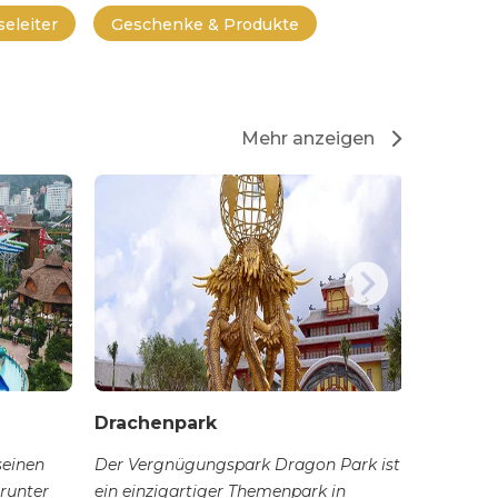
eleiter
Geschenke & Produkte
Mehr anzeigen
Drachenpark
Touris
seinen
Der Vergnügungspark Dragon Park ist
Die Insel
arunter
ein einzigartiger Themenpark in
Stadt Ha