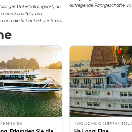
aufregende Fahrgeschäfte, wir
klassiger Unterhaltungsort, an
 neue Schallplatten
n und die Schönheit der Stadt
m Blickwinkel bewundern
he
PENREISE
TÄGLICHE GRUPPENTOU
ng: Erkunden Sie die
Ha Long: Eine